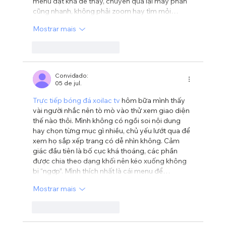
menu đặt khá dễ thấy, chuyển qua lại mấy phần 
cũng nhanh, không phải zoom hay tìm mỏi…
Mostrar mais
Curtir
Responder
Convidado:
05 de jul.
Trực tiếp bóng đá xoilac tv
 hôm bữa mình thấy 
vài người nhắc nên tò mò vào thử xem giao diện 
thế nào thôi. Mình không có ngồi soi nội dung 
hay chọn từng mục gì nhiều, chủ yếu lướt qua để 
xem họ sắp xếp trang có dễ nhìn không. Cảm 
giác đầu tiên là bố cục khá thoáng, các phần 
được chia theo dạng khối nên kéo xuống không 
bị “ngợp”. Mình thích nhất là cái menu để…
Mostrar mais
Curtir
Responder