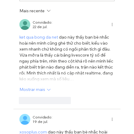
Mais recente
Aprendizados de uma
empreendedora
Convidado:
22 de jul.
ket qua bong da net
 dạo này thấy bạn bè nhắc 
hoài nên mình cũng ghé thử cho biết, kiểu vào 
xem nhanh chứ không có ngồi phân tích gì đâu. 
Vừa mở ra là thấy cái bảng livescore tỷ số để 
ngay phía trên, nhìn theo cột khá rõ nên mình liếc 
phát biết trận nào đang diễn ra, trận nào kết thúc 
rồi. Mình thích nhất là nó cập nhật realtime, đang 
kéo xuống xem mà số liệu…
Mostrar mais
Curtir
Responder
Convidado:
19 de jul.
xosoplus.com
 dạo này thấy bạn bè nhắc hoài 