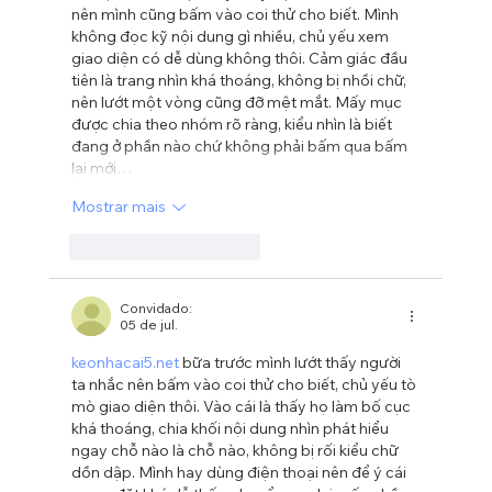
nên mình cũng bấm vào coi thử cho biết. Mình 
không đọc kỹ nội dung gì nhiều, chủ yếu xem 
giao diện có dễ dùng không thôi. Cảm giác đầu 
tiên là trang nhìn khá thoáng, không bị nhồi chữ, 
nên lướt một vòng cũng đỡ mệt mắt. Mấy mục 
được chia theo nhóm rõ ràng, kiểu nhìn là biết 
đang ở phần nào chứ không phải bấm qua bấm 
lại mới…
Mostrar mais
Curtir
Responder
Convidado:
05 de jul.
keonhacai5.net
 bữa trước mình lướt thấy người 
ta nhắc nên bấm vào coi thử cho biết, chủ yếu tò 
mò giao diện thôi. Vào cái là thấy họ làm bố cục 
khá thoáng, chia khối nội dung nhìn phát hiểu 
ngay chỗ nào là chỗ nào, không bị rối kiểu chữ 
dồn dập. Mình hay dùng điện thoại nên để ý cái 