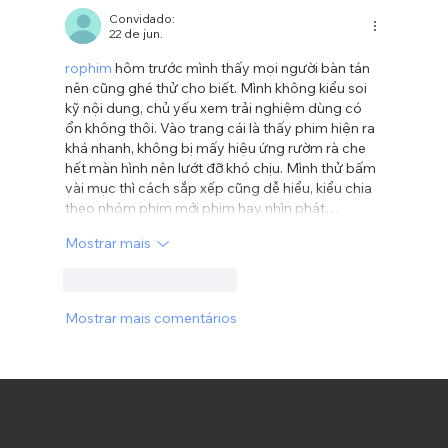
Convidado:
22 de jun.
rophim
 hôm trước mình thấy mọi người bàn tán 
nên cũng ghé thử cho biết. Mình không kiểu soi 
kỹ nội dung, chủ yếu xem trải nghiệm dùng có 
ổn không thôi. Vào trang cái là thấy phim hiện ra 
khá nhanh, không bị mấy hiệu ứng rườm rà che 
hết màn hình nên lướt đỡ khó chịu. Mình thử bấm 
vài mục thì cách sắp xếp cũng dễ hiểu, kiểu chia 
theo nhóm phim mới phim hay nhìn phát…
Mostrar mais
Curtir
Responder
Mostrar mais comentários