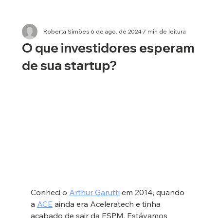
Roberta Simões
6 de ago. de 2024
7 min de leitura
O que investidores esperam
de sua startup?
Conheci o 
Arthur Garutti
 em 2014, quando 
a 
ACE
 ainda era Aceleratech e tinha 
acabado de sair da ESPM. Estávamos 